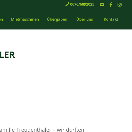
0676/6892025

en
Mietmaschinen
Übergaben
Über uns
Kontakt
LER
amilie Freudenthaler – wir durften